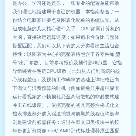
是办公、学习还是娱乐，一张专业的配置单能帮助
我们理性地搭建属于自己的机器。本指南整合了一
份结合电脑基础要点及图表化配单的系统认知。从
组成电脑的几大核心硬件入手：CPU如同计算机的
大脑，直接决定运算速度；如果追求性价比与整体
搭配匹配，我们可以从下表的大分类看出主流组合
特性：以图表为中心的完整表格包含了各零件如‘型
号‘’出厂参数‘、目前参考报价及插件影响范围。它指
导组装者在明确CPU级数（比如从入门到高端的核
心线程差值）及视频工作码率的基础上详细校正向
下淘汰与浪费预算的时机（例如避免只用超强显卡
运行看视频的小帧损耗乃至高级散热的非必要构建
冲击布线难度）。依据完整的初具完整性格式化文
档表排查额外购入驱遣插线与前期总线程值均衡率
则是建设前必需任务：通过在图文归类模块中的按
年份更新分类像Intel/ AMD那代标处理器原生匹配